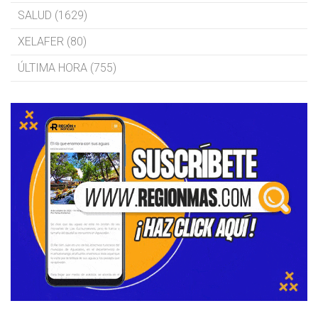
SALUD (1629)
XELAFER (80)
ÚLTIMA HORA (755)