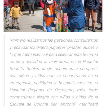
"Primero realizamos las gestiones, consultamos
y recaudamos dinero, juguetes, piñatas, dulces o
lo que fuera esencial para celebrar esta fecha, la
primera actividad la realizamos en el Hospital
Rodolfo Robles, luego acudimos a compartir
con niños y niñas que se encontraban en la
emergencia pediátrica y hospitalizados en el
Hospital Regional de Occidente, más tarde
compartimos alegría con niños y niñas de la
Escuela de Colonia San Antonio", manifestó