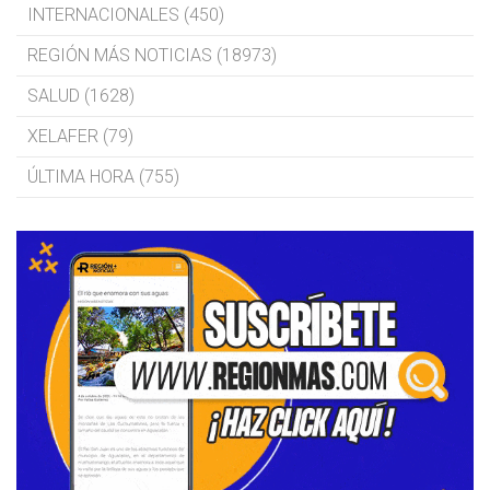
INTERNACIONALES (450)
REGIÓN MÁS NOTICIAS (18973)
SALUD (1628)
XELAFER (79)
ÚLTIMA HORA (755)