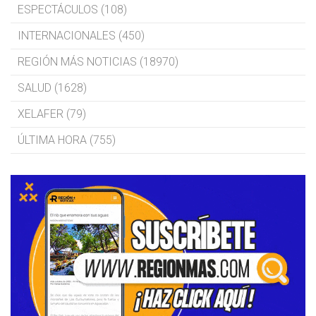
ESPECTÁCULOS (108)
INTERNACIONALES (450)
REGIÓN MÁS NOTICIAS (18970)
SALUD (1628)
XELAFER (79)
ÚLTIMA HORA (755)