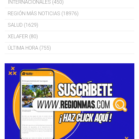
INTERNACIONALES (450)
REGIÓN MÁS NOTICIAS (18976)
SALUD (1629)
XELAFER (80)
ÚLTIMA HORA (755)