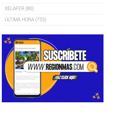
XELAFER (80)
ÚLTIMA HORA (755)