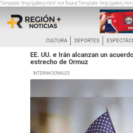
Template 'tmp/gallery.html' not found.Template 'tmp/gallery.html
CULTURA
DEPORTES
ESPECTÁC
EE. UU. e Irán alcanzan un acuerdo
estrecho de Ormuz
INTERNACIONALES