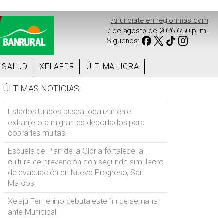
Anúnciate en regionmas.com
7 de agosto de 2026 6:50 p. m.
Síguenos:
SALUD
XELAFER
ÚLTIMA HORA
ÚLTIMAS NOTICIAS
Estados Unidos busca localizar en el
extranjero a migrantes deportados para
cobrarles multas
Escuela de Plan de la Gloria fortalece la
cultura de prevención con segundo simulacro
de evacuación en Nuevo Progreso, San
Marcos
Xelajú Femenino debuta este fin de semana
ante Municipal