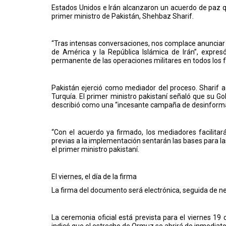
Estados Unidos e Irán alcanzaron un acuerdo de paz qu
primer ministro de Pakistán, Shehbaz Sharif.
“Tras intensas conversaciones, nos complace anunciar 
de América y la República Islámica de Irán”, expres
permanente de las operaciones militares en todos los fr
Pakistán ejerció como mediador del proceso. Sharif a
Turquía. El primer ministro pakistaní señaló que su G
describió como una “incesante campaña de desinforma
“Con el acuerdo ya firmado, los mediadores facilita
previas a la implementación sentarán las bases para las
el primer ministro pakistaní.
El viernes, el día de la firma
La firma del documento será electrónica, seguida de n
La ceremonia oficial está prevista para el viernes 19
indicó que el estrecho de Ormuz se abrirá de inmediato 