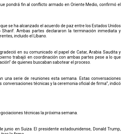
e pondrá fin al conflicto armado en Oriente Medio, confirmó el
que se ha alcanzado el acuerdo de paz entre los Estados Unidos
ó Sharif. Ambas partes declararon la terminación inmediata y
entes, incluido el Líbano.
gradeció en su comunicado el papel de Catar, Arabia Saudita y
obierno trabajó en coordinación con ambas partes pese a lo que
ción” de quienes buscaban sabotear el proceso.
rán una serie de reuniones esta semana. Estas conversaciones
 conversaciones técnicas y la ceremonia oficial de firma”, indicó
egociaciones técnicas la próxima semana.
 de junio en Suiza. El presidente estadounidense, Donald Trump,
tras la firma.