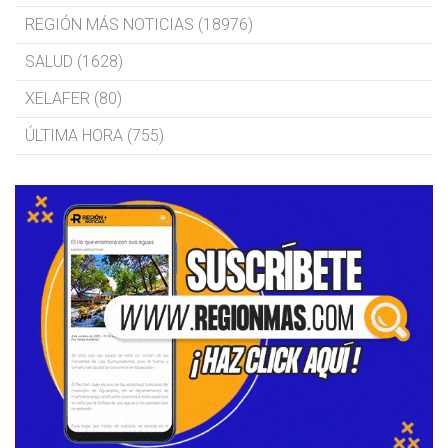
REGIÓN MÁS NOTICIAS (18976)
SALUD (1628)
XELAFER (80)
ÚLTIMA HORA (755)