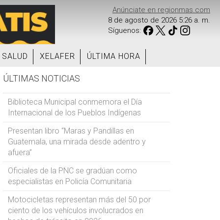
Anúnciate en regionmas.com
8 de agosto de 2026 5:26 a. m.
Síguenos:
SALUD
XELAFER
ÚLTIMA HORA
ÚLTIMAS NOTICIAS
Biblioteca Municipal conmemora el Día
Internacional de los Pueblos Indígenas
Presentan libro “Maras y Pandillas en
Guatemala, una mirada desde adentro y
afuera”
Oficiales de la PNC se gradúan como
especialistas en Policía Comunitaria
Motocicletas representan más del 50 por
ciento de los vehículos involucrados en