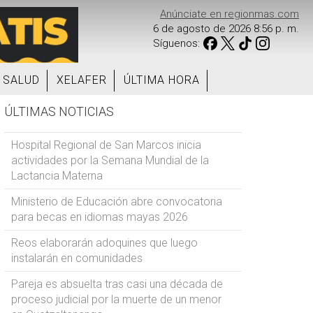
Anúnciate en regionmas.com
6 de agosto de 2026 8:56 p. m.
Síguenos:
SALUD
XELAFER
ÚLTIMA HORA
ÚLTIMAS NOTICIAS
Hospital Regional de San Marcos inicia
actividades por la Semana Mundial de la
Lactancia Materna
Ministerio de Educación abre convocatoria
para becas en idiomas mayas 2026
Reos elaborarán adoquines que luego
instalarán en comunidades
Pareja es absuelta tras casi una década de
proceso judicial por la muerte de un menor