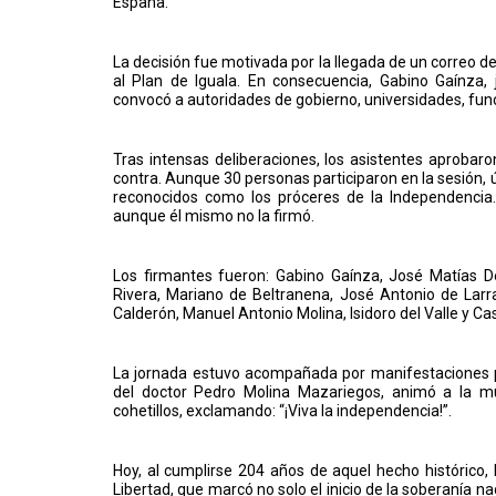
España.
La decisión fue motivada por la llegada de un correo de
al Plan de Iguala. En consecuencia, Gabino Gaínza, 
convocó a autoridades de gobierno, universidades, funcio
Tras intensas deliberaciones, los asistentes aprobar
contra. Aunque 30 personas participaron en la sesión,
reconocidos como los próceres de la Independencia. 
aunque él mismo no la firmó.
Los firmantes fueron: Gabino Gaínza, José Matías D
Rivera, Mariano de Beltranena, José Antonio de Lar
Calderón, Manuel Antonio Molina, Isidoro del Valle y C
La jornada estuvo acompañada por manifestaciones po
del doctor Pedro Molina Mazariegos, animó a la m
cohetillos, exclamando: “¡Viva la independencia!”.
Hoy, al cumplirse 204 años de aquel hecho histórico,
Libertad, que marcó no solo el inicio de la soberanía 