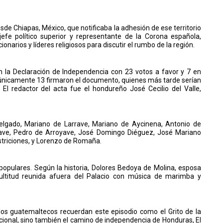
sde Chiapas, México, que notificaba la adhesión de ese territorio
jefe político superior y representante de la Corona española,
narios y líderes religiosos para discutir el rumbo de la región.
on la Declaración de Independencia con 23 votos a favor y 7 en
 únicamente 13 firmaron el documento, quienes más tarde serían
El redactor del acta fue el hondureño José Cecilio del Valle,
elgado, Mariano de Larrave, Mariano de Aycinena, Antonio de
rave, Pedro de Arroyave, José Domingo Diéguez, José Mariano
astriciones, y Lorenzo de Romaña.
pulares. Según la historia, Dolores Bedoya de Molina, esposa
ultitud reunida afuera del Palacio con música de marimba y
 los guatemaltecos recuerdan este episodio como el Grito de la
nacional, sino también el camino de independencia de Honduras, El