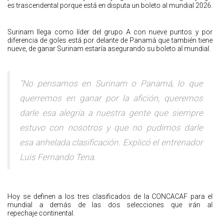
es trascendental porque está en disputa un boleto al mundial 2026.
Surinam llega como líder del grupo A con nueve puntos y por
diferencia de goles está por delante de Panamá que también tiene
nueve, de ganar Surinam estaría asegurando su boleto al mundial.
“No pensamos en Surinam o Panamá, lo que
querremos en ganar por la afición, queremos
darle esa alegría a nuestra gente que siempre
estuvo con nosotros y que no pudimos darle
esa anhelada clasificación. Explicó el entrenador
Luis Fernando Tena.
Hoy se definen a los tres clasificados de la CONCACAF para el
mundial a demás de las dos selecciones que irán al
repechaje continental.