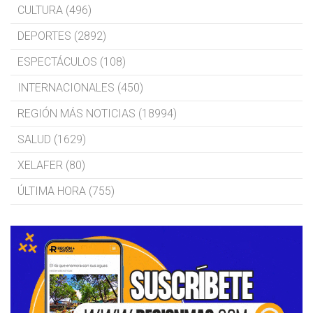
CULTURA (496)
DEPORTES (2892)
ESPECTÁCULOS (108)
INTERNACIONALES (450)
REGIÓN MÁS NOTICIAS (18994)
SALUD (1629)
XELAFER (80)
ÚLTIMA HORA (755)