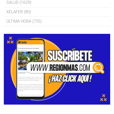
SALUD (1629)
XELAFER (80)
ÚLTIMA HORA (755)