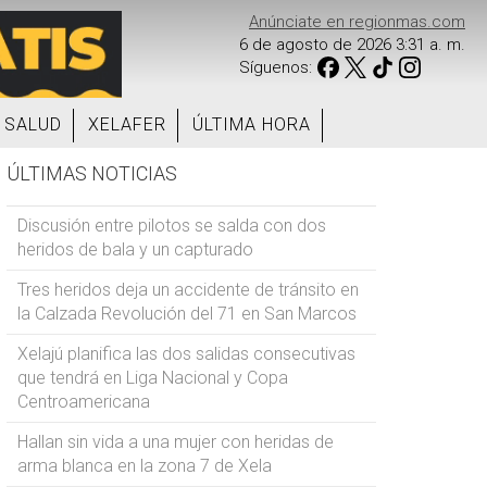
Anúnciate en regionmas.com
6 de agosto de 2026 3:31 a. m.
Síguenos:
SALUD
XELAFER
ÚLTIMA HORA
ÚLTIMAS NOTICIAS
Discusión entre pilotos se salda con dos
heridos de bala y un capturado
Tres heridos deja un accidente de tránsito en
la Calzada Revolución del 71 en San Marcos
Xelajú planifica las dos salidas consecutivas
que tendrá en Liga Nacional y Copa
Centroamericana
Hallan sin vida a una mujer con heridas de
arma blanca en la zona 7 de Xela