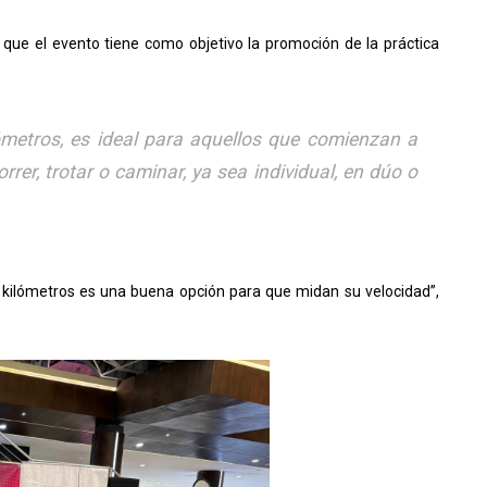
 que el evento tiene como objetivo la promoción de la práctica
lómetros, es ideal para aquellos que comienzan a
orrer, trotar o caminar, ya sea individual, en dúo o
 kilómetros es una buena opción para que midan su velocidad”,