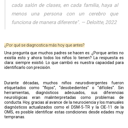
cada salón de clases, en cada familia, haya al
menos una persona con un cerebro que
funciona de manera diferente". — Deloitte, 2022
¿Por qué se diagnostica más hoy que antes?
Una pregunta que muchos padres se hacen es: ¿Porque antes no
existía esto y ahora todos los niños lo tienen? La respuesta es
clara: siempre existió. Lo que cambió es nuestra capacidad para
identificarlo con precisión.
Durante décadas, muchos niños neurodivergentes fueron
etiquetados como “flojos”, “desobedientes” o “difíciles”. Sin
herramientas, diagnósticos adecuados, sus diferencias
neurológicas eran malinterpretadas como problemas de
conducta. Hoy, gracias al avance de la neurociencia y los manuales
diagnósticos actualizados como el DSM-5-TR y la CIE-11 de la
OMS, es posible identificar estas condiciones desde edades muy
tempranas.