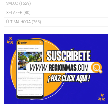
SALUD (1629)
XELAFER (80)
ÚLTIMA HORA (755)