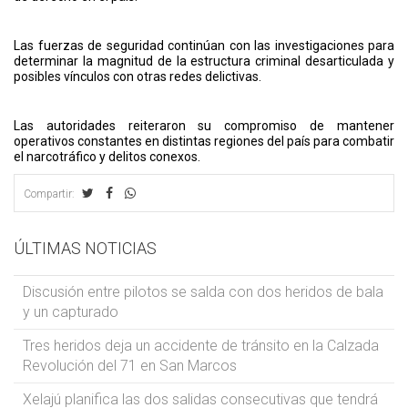
Las fuerzas de seguridad continúan con las investigaciones para
determinar la magnitud de la estructura criminal desarticulada y
posibles vínculos con otras redes delictivas.
Las autoridades reiteraron su compromiso de mantener
operativos constantes en distintas regiones del país para combatir
el narcotráfico y delitos conexos.
Compartir:
ÚLTIMAS NOTICIAS
Discusión entre pilotos se salda con dos heridos de bala
y un capturado
Tres heridos deja un accidente de tránsito en la Calzada
Revolución del 71 en San Marcos
Xelajú planifica las dos salidas consecutivas que tendrá