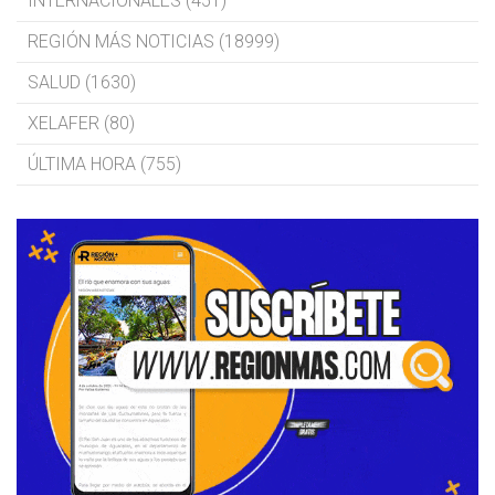
INTERNACIONALES (451)
REGIÓN MÁS NOTICIAS (18999)
SALUD (1630)
XELAFER (80)
ÚLTIMA HORA (755)