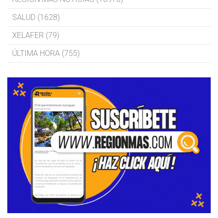
SALUD (1628)
XELAFER (79)
ÚLTIMA HORA (755)