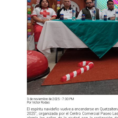
3 de noviembre de 2025 - 7:00 PM
Por Victor Rodas
El espíritu navideño vuelve a encenderse en Quetzalt
2025”, organizada por el Centro Comercial Paseo Las 
alegría las calles de la ciudad con la realización d