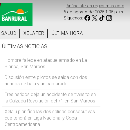
Anúnciate en regionmas.com
6 de agosto de 2026 1:06 p. m.
Síguenos:
SALUD
XELAFER
ÚLTIMA HORA
ÚLTIMAS NOTICIAS
Hombre fallece en ataque armado en La
Blanca, San Marcos
Discusión entre pilotos se salda con dos
heridos de bala y un capturado
Tres heridos deja un accidente de tránsito en
la Calzada Revolución del 71 en San Marcos
Xelajú planifica las dos salidas consecutivas
que tendrá en Liga Nacional y Copa
Centroamericana