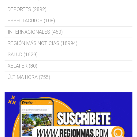
DEPORTES (2892)
ESPECTÁCULOS (108)
INTERNACIONALES (450)
REGIÓN MÁS NOTICIAS (18994)
SALUD (1629)
XELAFER (80)
ÚLTIMA HORA (755)