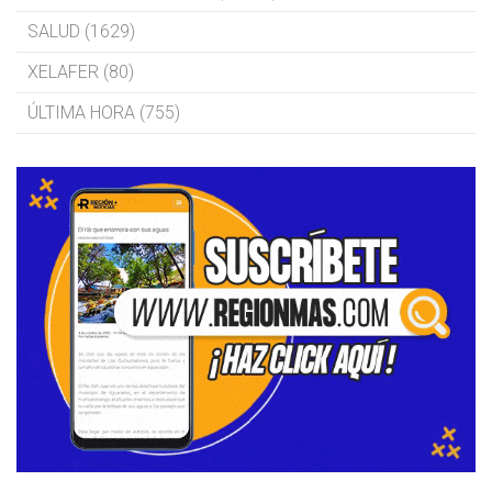
SALUD (1629)
XELAFER (80)
ÚLTIMA HORA (755)