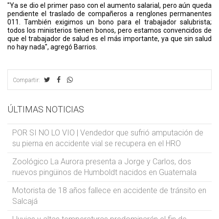
"Ya se dio el primer paso con el aumento salarial, pero aún queda
pendiente el traslado de compañeros a renglones permanentes
011. También exigimos un bono para el trabajador salubrista;
todos los ministerios tienen bonos, pero estamos convencidos de
que el trabajador de salud es el más importante, ya que sin salud
no hay nada", agregó Barrios.
Compartir:
ÚLTIMAS NOTICIAS
POR SI NO LO VIO | Vendedor que sufrió amputación de
su pierna en accidente vial se recupera en el HRO
Zoológico La Aurora presenta a Jorge y Carlos, dos
nuevos pingüinos de Humboldt nacidos en Guatemala
Motorista de 18 años fallece en accidente de tránsito en
Salcajá