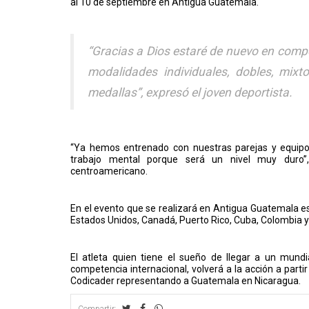
al 10 de septiembre en Antigua Guatemala.
“Gracias a Dios estaré de nuevo en comp
modalidades individuales, dobles, mix
medallas”, expresó el joven deportista.
“Ya hemos entrenado con nuestras parejas y equi
trabajo mental porque será un nivel muy duro
centroamericano.
En el evento que se realizará en Antigua Guatemala e
Estados Unidos, Canadá, Puerto Rico, Cuba, Colombia y
El atleta quien tiene el sueño de llegar a un mun
competencia internacional, volverá a la acción a part
Codicader representando a Guatemala en Nicaragua.
Compartir: