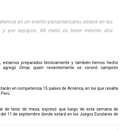
etencia en un evento panamericano, estará en las
to y por equipos. Mi meta es tener mínimo dos
po, estamos preparados técnicamente y también hemos hecho
”, agregó Omar, quien recientemente se coronó campeón
starán en competencia 15 países de América, en los que resalta
 Perú.
dial de tenis de mesa, expresó que luego de esta semana de
ir del 11 de septiembre donde estará en los Juegos Escolares de