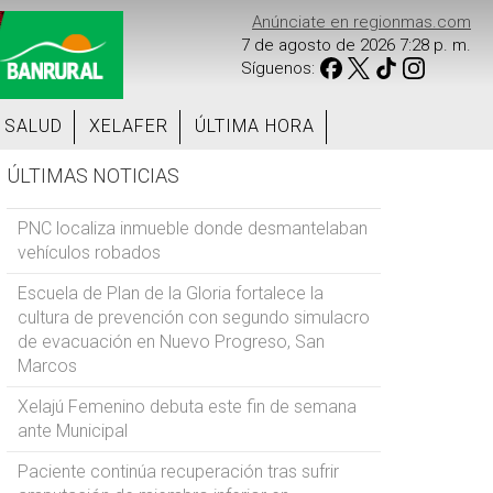
Anúnciate en regionmas.com
7 de agosto de 2026 7:28 p. m.
Síguenos:
SALUD
XELAFER
ÚLTIMA HORA
ÚLTIMAS NOTICIAS
PNC localiza inmueble donde desmantelaban
vehículos robados
Escuela de Plan de la Gloria fortalece la
cultura de prevención con segundo simulacro
de evacuación en Nuevo Progreso, San
Marcos
Xelajú Femenino debuta este fin de semana
ante Municipal
Paciente continúa recuperación tras sufrir