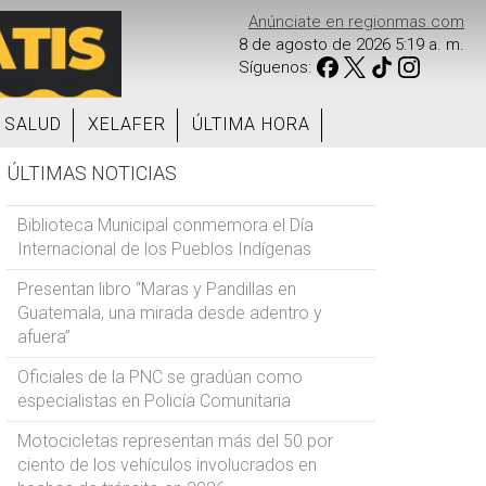
Anúnciate en regionmas.com
8 de agosto de 2026 5:19 a. m.
Síguenos:
SALUD
XELAFER
ÚLTIMA HORA
ÚLTIMAS NOTICIAS
Biblioteca Municipal conmemora el Día
Internacional de los Pueblos Indígenas
Presentan libro “Maras y Pandillas en
Guatemala, una mirada desde adentro y
afuera”
Oficiales de la PNC se gradúan como
especialistas en Policía Comunitaria
Motocicletas representan más del 50 por
ciento de los vehículos involucrados en