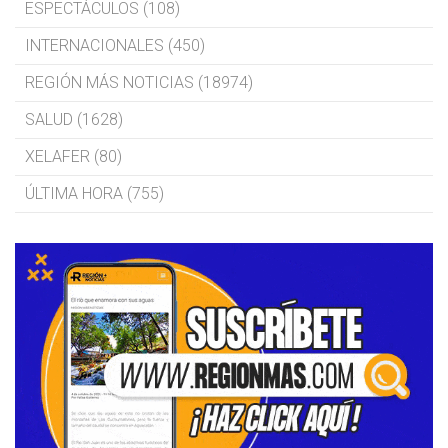
ESPECTÁCULOS (108)
INTERNACIONALES (450)
REGIÓN MÁS NOTICIAS (18974)
SALUD (1628)
XELAFER (80)
ÚLTIMA HORA (755)