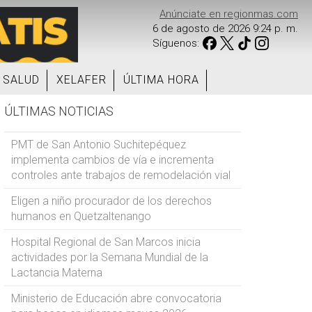
Anúnciate en regionmas.com
6 de agosto de 2026 9:24 p. m.
Síguenos:
SALUD
XELAFER
ÚLTIMA HORA
ÚLTIMAS NOTICIAS
PMT de San Antonio Suchitepéquez
implementa cambios de vía e incrementa
controles ante trabajos de remodelación vial
Eligen a niño procurador de los derechos
humanos en Quetzaltenango
Hospital Regional de San Marcos inicia
actividades por la Semana Mundial de la
Lactancia Materna
Ministerio de Educación abre convocatoria