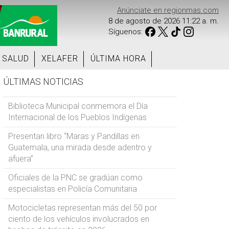
Anúnciate en regionmas.com
8 de agosto de 2026 11:22 a. m.
Síguenos:
SALUD
XELAFER
ÚLTIMA HORA
ÚLTIMAS NOTICIAS
Biblioteca Municipal conmemora el Día
Internacional de los Pueblos Indígenas
Presentan libro “Maras y Pandillas en
Guatemala, una mirada desde adentro y
afuera”
Oficiales de la PNC se gradúan como
especialistas en Policía Comunitaria
Motocicletas representan más del 50 por
ciento de los vehículos involucrados en