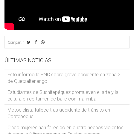
Compartir:
ÚLTIMAS NOTICIAS
Esto informó la PNC sobre grave accidente en zona 3
de Quetzaltenango
Estudiantes de Suchitepéquez promueven el arte y la
cultura en certamen de baile con marimba
Motociclista fallece tras accidente de tránsito en
Coatepeque
Cinco mujeres han fallecido en cuatro hechos violentos