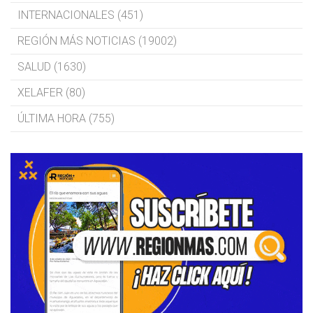
INTERNACIONALES (451)
REGIÓN MÁS NOTICIAS (19002)
SALUD (1630)
XELAFER (80)
ÚLTIMA HORA (755)