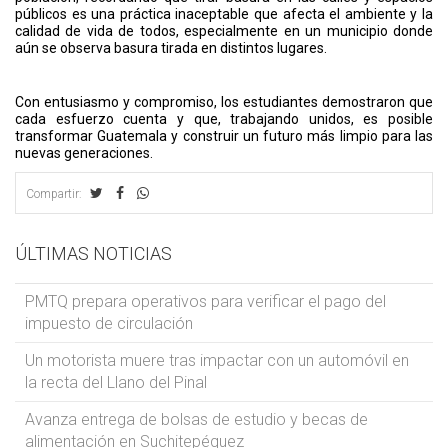
públicos es una práctica inaceptable que afecta el ambiente y la
calidad de vida de todos, especialmente en un municipio donde
aún se observa basura tirada en distintos lugares.
Con entusiasmo y compromiso, los estudiantes demostraron que
cada esfuerzo cuenta y que, trabajando unidos, es posible
transformar Guatemala y construir un futuro más limpio para las
nuevas generaciones.
Compartir:
ÚLTIMAS NOTICIAS
PMTQ prepara operativos para verificar el pago del
impuesto de circulación
Un motorista muere tras impactar con un automóvil en
la recta del Llano del Pinal
Avanza entrega de bolsas de estudio y becas de
alimentación en Suchitepéquez