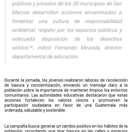
públicos y privados de los 30 municipios de San
Marcos desarrollan acciones encaminadas a
fomentar una cultura de responsabilidad
ambiental, respeto por los espacios públicos y
adecuada disposición de los desechos
sólidos"*, indicó Fernando Miranda, director
departamental de educación.
Durante la jornada, los jóvenes realizaron labores de recolección
de basura y concientización, enviando un mensaje claro a la
población sobre la importancia de mantener limpios los entornos
comunitarios. Las autoridades educativas destacaron que estas
acciones fortalecen los valores cívicos y promueven la
participación ciudadana en favor de una Guatemala más
ordenada, saludable y sostenible.
La campaña busca generar un cambio positivo en los hábitos de la
población, recordando que tirar basura en las calles y espacios