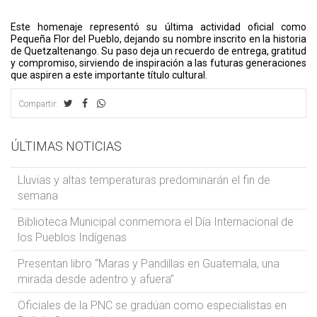
Este homenaje representó su última actividad oficial como
Pequeña Flor del Pueblo, dejando su nombre inscrito en la historia
de Quetzaltenango. Su paso deja un recuerdo de entrega, gratitud
y compromiso, sirviendo de inspiración a las futuras generaciones
que aspiren a este importante título cultural.
Compartir:
ÚLTIMAS NOTICIAS
Lluvias y altas temperaturas predominarán el fin de
semana
Biblioteca Municipal conmemora el Día Internacional de
los Pueblos Indígenas
Presentan libro “Maras y Pandillas en Guatemala, una
mirada desde adentro y afuera”
Oficiales de la PNC se gradúan como especialistas en