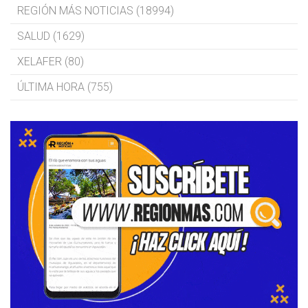
REGIÓN MÁS NOTICIAS (18994)
SALUD (1629)
XELAFER (80)
ÚLTIMA HORA (755)