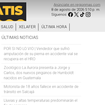
Anúnciate en regionmas.com
8 de agosto de 2026 5:10 p. m.
Síguenos:
SALUD
XELAFER
ÚLTIMA HORA
ÚLTIMAS NOTICIAS
POR SI NO LO VIO | Vendedor que sufrió
amputación de su pierna en accidente vial se
recupera en el HRO
Zoológico La Aurora presenta a Jorge y
Carlos, dos nuevos pingüinos de Humboldt
nacidos en Guatemala
Motorista de 18 años fallece en accidente de
tránsito en Salcajá
Lluvias y altas temperaturas predominarán el