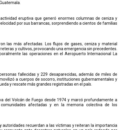
e Guatemala.
ta actividad eruptiva que generó enormes columnas de ceniza y
velocidad por sus barrancas, sorprendiendo a cientos de familias
on las más afectadas. Los flujos de gases, ceniza y material
arreteras y cultivos, provocando una emergencia sin precedentes.
oralmente las operaciones en el Aeropuerto Internacional La
2 personas fallecidas y 229 desaparecidas, además de miles de
ovilizó a cuerpos de socorro, instituciones gubernamentales y
ueda y rescate más grandes registradas en el país.
tiva del Volcán de Fuego desde 1974 y marcó profundamente a
 comunidades afectadas y en la memoria colectiva de los
 y autoridades recuerdan a las víctimas y reiteran la importancia