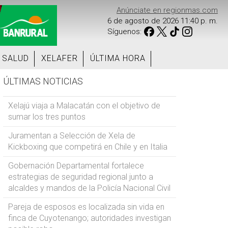
Anúnciate en regionmas.com
6 de agosto de 2026 11:40 p. m.
Síguenos:
SALUD
XELAFER
ÚLTIMA HORA
ÚLTIMAS NOTICIAS
Xelajú viaja a Malacatán con el objetivo de
sumar los tres puntos
Juramentan a Selección de Xela de
Kickboxing que competirá en Chile y en Italia
Gobernación Departamental fortalece
estrategias de seguridad regional junto a
alcaldes y mandos de la Policía Nacional Civil
Pareja de esposos es localizada sin vida en
finca de Cuyotenango; autoridades investigan