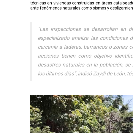
técnicas en viviendas construidas en áreas catalogada
ante fenómenos naturales como sismos y deslizamiento
“Las inspecciones se desarrollan en di
especializado analiza las condiciones de
cercanía a laderas, barrancos o zonas 
acciones tienen como objetivo identif
desastres naturales en la población, se
los últimos días”, indicó Zaydi de León, t