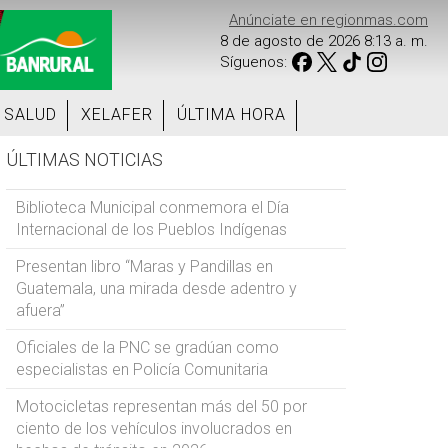
Anúnciate en regionmas.com
8 de agosto de 2026 8:13 a. m.
Síguenos:
SALUD
XELAFER
ÚLTIMA HORA
ÚLTIMAS NOTICIAS
Biblioteca Municipal conmemora el Día
Internacional de los Pueblos Indígenas
Presentan libro “Maras y Pandillas en
Guatemala, una mirada desde adentro y
afuera”
Oficiales de la PNC se gradúan como
especialistas en Policía Comunitaria
Motocicletas representan más del 50 por
ciento de los vehículos involucrados en